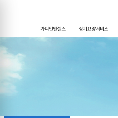
가디언엔젤스
장기요양서비스